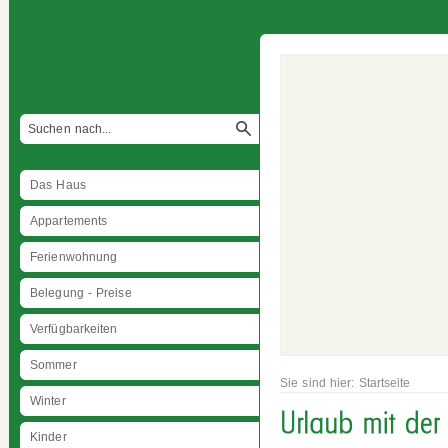
Das Haus
Appartements
Ferienwohnung
Belegung - Preise
Verfügbarkeiten
Sommer
Sie sind hier:
Startseite
Winter
Kinder